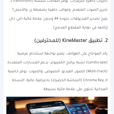
تأثيرات جاهزة للتريندات. يوفر انتقالات سلسة (Transitions)،
تحرير الصوت المتقدم، وقوالب جاهزة بضغطة زر. والأجمل؟
يتيح تصدير الفيديوهات بجودة 4K وبدون علامة مائية (في حال
إزالتها في نهاية المقطع المدمج).
2. تطبيق KineMaster (للمحترفين)
رائد المونتاج على الهواتف. يتميز بواجهة استخدام عرضية
(Landscape) تشبه برامج الكمبيوتر. يدعم المسارات المتعددة
(Multi-track) للصور، الفيديو، النصوص، والصوت. يوفر خاصية
الـ Chroma Key (الشاشة الخضراء) باحترافية عالية. النسخة
المجانية تحتوي على علامة مائية بسيطة.