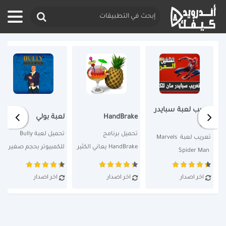
تعريب لعبة سبايدر
HandBrake
لعبة بولي
مان
تحميل برنامج 
تحميل لعبة Bully 
تعريب لعبة Marvels 
HandBrake يعاني الكثير 
للكمبيوتر بحجم صغير 
Spider Man 
من المستخدمين...
جداً...
Remastered تُعد...
اخر اصدار
اخر اصدار
اخر اصدار