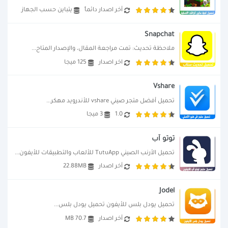
أخر اصدار دائماً
يتباين حسب الجهاز
Snapchat
ملاحظة تحديث: تمت مراجعة المقال، والإصدار المتاح...
اخر اصدار
125 ميجا
Vshare
تحميل أفضل متجر صيني vshare للأندرويد مهكر...
1.0
3 ميجا
توتو آب
تحميل الأرنب الصيني TutuApp للألعاب والتطبيقات للأيفون...
أخر اصدار
22.88MB
Jodel
تحميل يودل بلس للأيفون تحميل يودل بلس...
أخر اصدار
70.7 MB