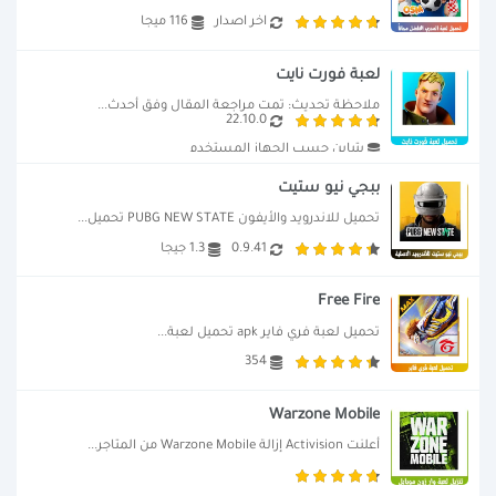
اخر اصدار
116 ميجا
لعبة فورت نايت
ملاحظة تحديث: تمت مراجعة المقال وفق أحدث...
22.10.0
يتباين حسب الجهاز المستخدم
ببجي نيو ستيت
تحميل للاندرويد والأيفون PUBG NEW STATE تحميل...
0.9.41
1.3 جيجا
Free Fire
تحميل لعبة فري فاير apk تحميل لعبة...
354
Warzone Mobile
أعلنت Activision إزالة Warzone Mobile من المتاجر...