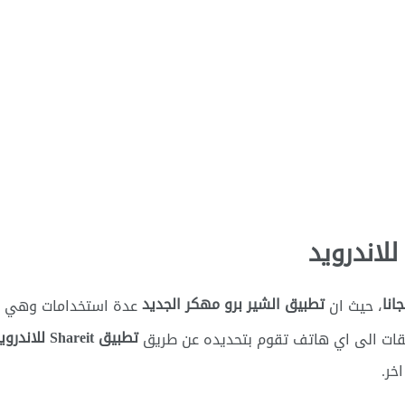
لاندرويد
انا
تطبيق الشير برو مهكر الجديد
، حيث ان
عدة استخدامات وهي ار
تطبيق Shareit للاندرويد apk
بيقات الى اي هاتف تقوم بتحديده عن طريق
خر.