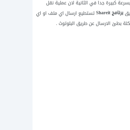
ة كبيرة جدا في الثانية لان عملية نقل
برنامج Shareit
ريق
تستطيع ارسال اي ملف او اي
لة بطئ الارسال عن طريق البلوتوث .