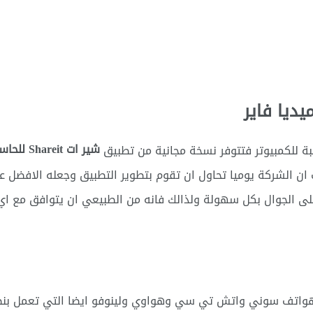
يديا فاير
شير ات Shareit للحاسوب
سبة للكمبيوتر فتتوفر نسخة مجانية من تطبيق
ن الشركة يوميا تحاول ان تقوم بتطوير التطبيق وجعله الافضل على
ى الجوال بكل سهولة ولذالك فانه من الطبيعي ان يتوافق مع اي ج
واتف سوني واتش تي سي وهواوي ولينوفو ايضا التي تعمل بنظا