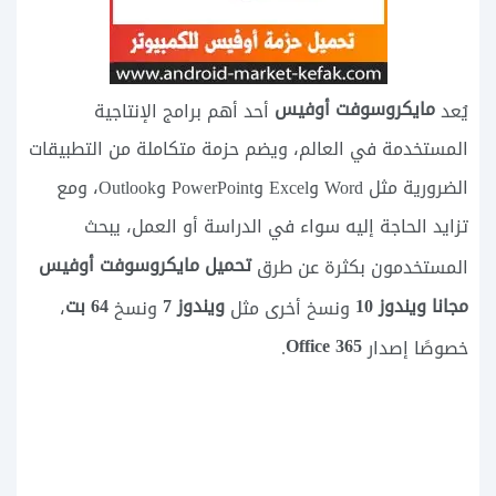
مايكروسوفت أوفيس
يُعد
أحد أهم برامج الإنتاجية
المستخدمة في العالم، ويضم حزمة متكاملة من التطبيقات
الضرورية مثل Word وExcel وPowerPoint وOutlook، ومع
تزايد الحاجة إليه سواء في الدراسة أو العمل، يبحث
تحميل مايكروسوفت أوفيس
المستخدمون بكثرة عن طرق
مجانا ويندوز 10
ويندوز 7
64 بت
ونسخ أخرى مثل
ونسخ
،
Office 365
خصوصًا إصدار
.