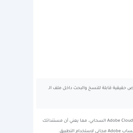
لمصورة إلى نصوص حقيقية قابلة للنسخ والبحث داخل ملف الـ
التطبيق مجاني تماماً للاستخدامات الأساسية، ولا يضع أي علامة مائية على ملفاتك. كما أنه يرتبط بشكل سلس مع نظام Adobe Cloud السحابي، مما يعني أن مستنداتك
لتطبيق.