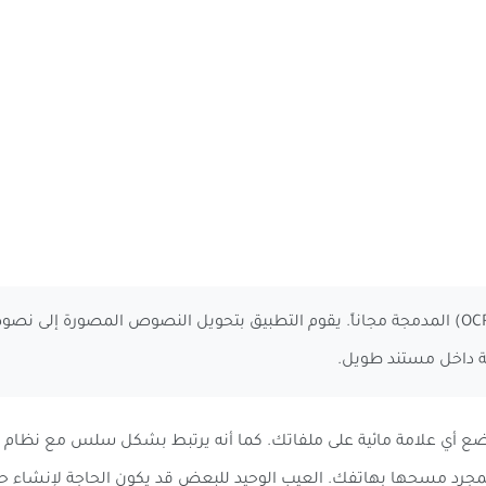
تقنية التعرف الضوئي على الحروف (OCR) المدمجة مجاناً. يقوم التطبيق بتحويل النصوص ا
 بهاتفك. العيب الوحيد للبعض قد يكون الحاجة لإنشاء حساب Adobe مجاني لاستخدام ا