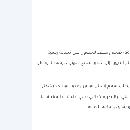
في الماضي القريب، كان إرسال مستند رسمي أو ورقة عمل يتطلب الذهاب إلى مكتبة أو استخدام جهاز ماسح ضوئي (Scanner) ضخم ومعقد للحصول على نسخة رقمية
ل بنظام أندرويد إلى أجهزة مسح ضوئي خارقة، قادرة على
ن يطلب منهم إرسال فواتير وعقود موقعة بشكل
ليس مجرد رفاهية، بل هو ضرورة قصوى. ورغم أن متجر Google Play مليء بالتطبيقات التي تدعي أداء هذه المهمة، إلا
ة وغير قابلة للقراءة.