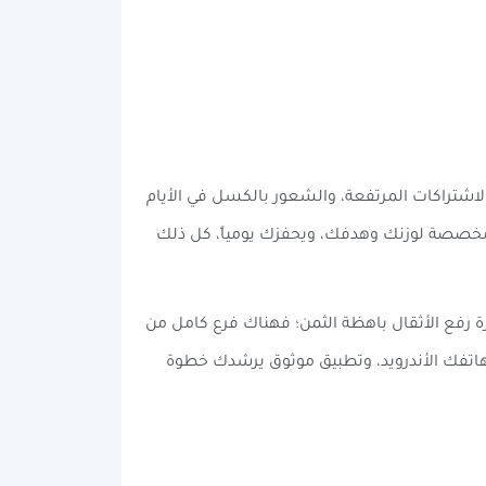
 الوقت، أسعار الاشتراكات المرتفعة، والشعور بالكسل في الأيام
ة مخصصة لوزنك وهدفك، ويحفزك يومياً، كل ذلك
زة رفع الأثقال باهظة الثمن؛ فهناك فرع كامل من
ة صغيرة في غرفتك، هاتفك الأندرويد، وتطبيق موثوق يرشدك خطوة