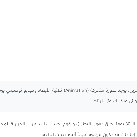
التوجيه الرسومي والصوتي. لكل تمرين، يوجد صورة متحركة (imation
ني ويخبرك متى ترتاح.
التطبيق يوفر خططاً كاملة لمدة 30 يوماً (مثل تحدي الـ 30 يوماً لحرق دهون البطن)، ويقوم بحس
لانات قد تكون مزعجة أحياناً أثناء فترات الراحة.