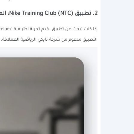
2. تطبيق Nike Training Club (NTC): الفخامة المجانية
إذا كنت تبحث عن تطبيق يقدم تجربة احترافية “Premium” ومجانية بالكامل 100% (بدون إعلانات وبدون اشتراكات خفية)، فتطبيق
التطبيق مدعوم من شركة نايكي الرياضية العملاقة، 