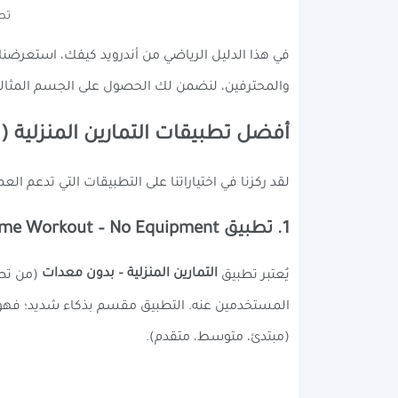
تط
في هذا الدليل الرياضي من أندرويد كيفك، استعرضنا 
والمحترفين، لنضمن لك الحصول على الجسم المثالي 
أفضل تطبيقات التمارين المنزلية 
لقد ركزنا في اختياراتنا على التطبيقات التي تدعم العمل بالكامل من المنزل ( Workouts
1. تطبيق Home Workout – No Equipment: الأفضل للجميع
التمارين المنزلية – بدون معدات
يُعتبر تطبيق
المستخدمين عنه. التطبيق مقسم بذكاء شديد؛ فه
(مبتدئ، متوسط، متقدم).