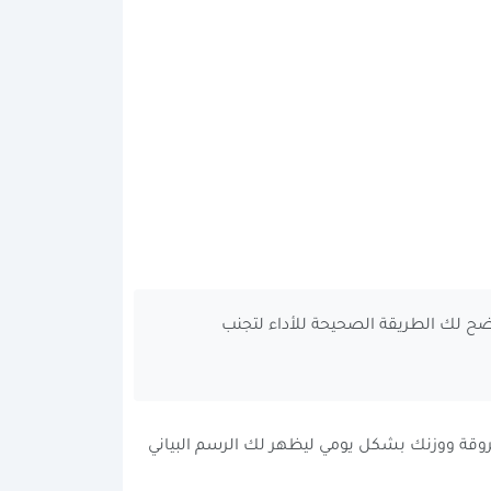
An) ثلاثية الأبعاد وفيديو توضيحي يوضح لك الطريقة الصحيحة للأداء لتجنب
اب السعرات الحرارية المحروقة ووزنك بشكل يومي ليظهر لك الرسم البياني