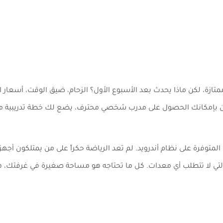
صالة الألعاب الرياضية (Gym) خطوة ممتازة، لكن ماذا يحدث بعد الأسبوع الأول؟ الزحام، ضيق
 لو كان بإمكانك الحصول على مدرب شخصي محترف، يضع لك خطة تدريبي
المتوفرة على نظام أندرويد. لم تعد الرياضة حكراً على من يمتلكون أجه
مارين يُعرف بتمارين وزن الجسم (Calisthenics) التي لا تتطلب أي معدات. كل ما تحتاجه هو مساح