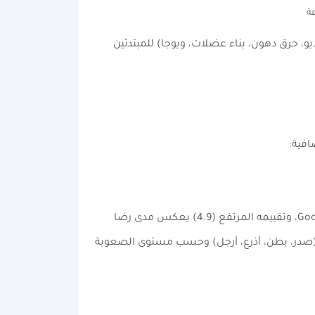
ة
و، حرق دهون، بناء عضلات، ويوجا) للمبتدئين
(من تطوير Leap Fitness Group) هو التطبيق الأكثر شعبية على متجر Google Play، وتقييمه المرتفع (4.9) يعكس مدى رضا
صدر، بطن، أذرع، أرجل) وحسب مستوى الصعوبة