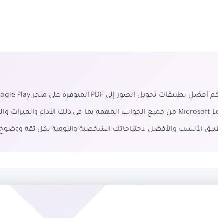
سنُقارن بين Adobe Scan و CamScanner و Microsoft Lens من جميع الجوانب المهمة بما ف
لتطبيق الأنسب والأفضل لاحتياجاتك الشخصية واليومية بكل ثقة ووضوح.