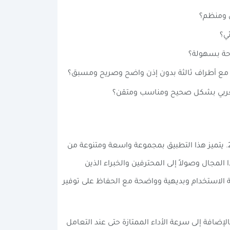
وحة بسهولة؟
 مع أطراف ثالثة بدون إذن واضح وصريح ومسبق؟
العربي بشكل صحيح ومناسب ومتقن؟
يُعد تطبيق Adobe Scan واحدًا من أبرز وأشهر تطبيقات تحويل الصور إلى PDF المتوفرة على نظام أندرويد حاليًا في عام 2026. يتميز هذا التطبيق بمجموعة واسعة ومتنوعة من
المجال وصولاً إلى المحترفين والخبراء الذين
ة الاستخدام وبديهية وواضحة مع الحفاظ على توفير
ل مستمر وموثوق، بالإضافة إلى سرعة الأداء الممتازة حتى عند التعامل