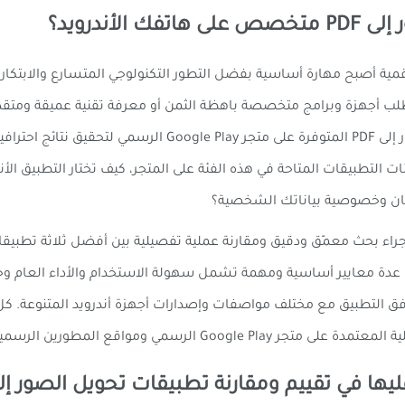
أندرويد؟
يل الصور والمستندات الورقية إلى ملفات PDF رقمية أصبح مهارة أساسية بفضل التطور التكنولوجي ا
مستخدم عادي الاستفادة من تطبيقات تحويل الصور إلى PDF المت
 التطبيقات المتاحة في هذه الفئة على المتجر، كيف تختار التطبيق الأ
ان وخصوصية بياناتك الشخصية؟
نا ومقارنتنا على عدة معايير أساسية ومهمة تشمل سهولة الاستخدام والأداء العا
افق التطبيق مع مختلف مواصفات وإصدارات أجهزة أندرويد المتنوعة. كل 
Go الرسمي ومواقع المطورين الرسمية.
ها في تقييم ومقارنة تطبيقات تحويل الصور إلى F