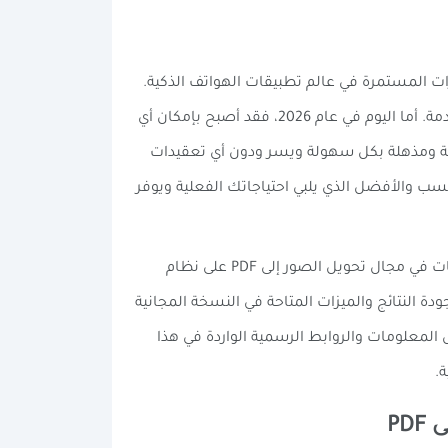
لمتسارع والابتكارات المستمرة في عالم تطبيقات الهواتف الذكية.
في الماضي القريب، كانت هذه الوظائف والمهام تتطلب أجهزة وبرامج متخصصة باهظة الثمن أو معرفة تقنية عميقة ومتقدمة. أما اليوم في عام 2026، فقد أصبح بإمكان أي
وفرة على متجر Google Play الرسمي لتحقيق نتائج احترافية ومذهلة بكل سهولة ويسر ودون أي تعقيدات
نسب والأفضل الذي يلبي احتياجاتك الفعلية ويوفر
في هذا المقال الشامل والمُفصّل والموثّق، قمنا بإجراء بحث معمّق ودقيق ومقارنة عملية تفصيلية بين أفضل ثلاثة تطبيقات في مجال تحويل الصور إلى PDF على نظام
م وجودة النتائج والميزات المتاحة في النسخة المجانية
المعلومات والروابط الرسمية الواردة في هذا
PD