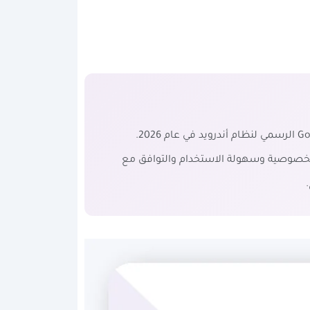
في هذا الدليل الشامل والمفصّل، نستعرض لكم أفضل تطبيقات تحويل الصور إلى PDF المتوفرة على متجر Google Play الرسمي لنظام أندرويد في عام 2026.
ي ذلك الأداء والميزات والخصوصية وسهولة الاستخدام والتوافق مع