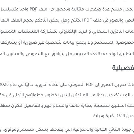
ن مسح عدة صفحات متتالية ودمجها في ملف PDF واحد متسلسل ومنظم؟
 المُنتج وهل يمكن التحكم بحجم الملف النهائي؟
ت التخزين السحابي والبريد الإلكتروني لمشاركة المستندات الممس
خصوصية المستخدم ولا يجمع بيانات شخصية غير ضرورية أو يشاركها
لتطبيق الواجهة باللغة العربية وهل يتوافق مع النصوص والمحتوى 
ف المستخدمين بدءًا من المبتدئين الذين يخطون خطواتهم الأولى في هذا 
جهة التطبيق مصممة بعناية فائقة واهتمام كبير بالتفاصيل لتكون سهل
الأكثر خبرة ودراية.
برز وأهم نقاط القوة في تطبيق Adobe Scan هي جودة النتائج العالية والاحترافية التي يقدمها بشك