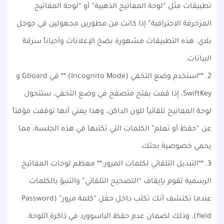
تطبيقات مثل “لوحة المفاتيح الذهبية” أو “لوحة المفاتيح
المزخرفة الاحترافية” إذا كانت من مطورين مجهولين في جوجل
بلاي. هذه التطبيقات مشهورة بضخ الإعلانات وأحياناً سرقة
البيانات.
2. **استخدم وضع التخفي (Incognito Mode):** في Gboard و
SwiftKey، إذا قمت بفتح متصفح في وضع التخفي، ستتحول
لوحة المفاتيح تلقائياً للون الداكن، وهذا يعني أنها توقفت مؤقتاً
عن “حفظ أو تعلم” الكلمات التي تكتبها في هذه الجلسة، مما
يحمي خصوصية بحثك.
3. **التبديل التلقائي لكلمات المرور:** معظم لوحات المفاتيح
الرسمية تقوم بإيقاف “التصحيح التلقائي” والتنبؤ بالكلمات
عندما تكتشف أنك تكتب داخل حقل “كلمة مرور” (Password
field)، وذلك لضمان عدم حفظ الباسوورد في ذاكرة اللوحة.