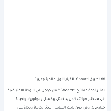
## تطبيق Gboard: الخيار الأول عالمياً وعربياً
تعتبر لوحة مفاتيح **Gboard** من جوجل هي اللوحة الافتراضية
في معظم هواتف أندرويد (مثل بيكسل وموتورولا وأحياناً
شاومي). وهي دون شك التطبيق الأكثر تكاملاً وذكاءً على