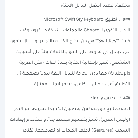
مختلفة، فهذه أفضل البدائل الآمنة:
### 1. تطبيق Microsoft SwiftKey Keyboard
البديل الأقوى لـ Gboard والمملوك لشركة مايكروسوفت.
كانت **SwiftKey** هي من اخترع الكتابة بالتمرير، ولا تزال تتفوق
على جوجل في قدرتها على التنبؤ بالكلمات بناءً على أسلوبك
الشخصي. تتميز بإمكانية الكتابة بعدة لغات (مثل العربية
والإنجليزية) معاً دون الحاجة لتبديل اللغة يدوياً بضغطة زر.
التطبيق آمن، مجاني بالكامل، ويوفر ثيمات ممتازة.
### 2. تطبيق Fleksy
لوحة مفاتيح موجهة لمن يفضلون الكتابة السريعة عبر النقر
(وليس التمرير). تتميز بتصميم مبسط جداً، واستخدام إيماءات
السحب (Gestures) لحذف الكلمات أو تصحيحها. تفتخر