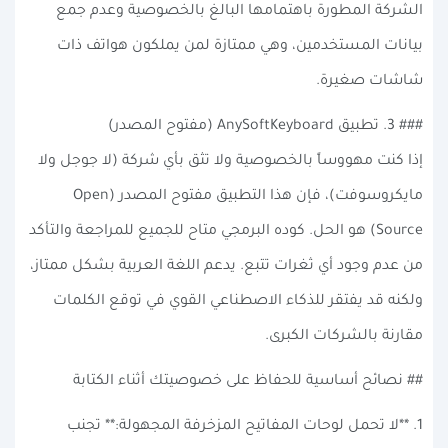
الشركة المطورة باهتمامها البالغ بالخصوصية وعدم جمع
بيانات المستخدمين، وهي ممتازة لمن يملكون هواتف ذات
شاشات صغيرة.
### 3. تطبيق AnySoftKeyboard (مفتوح المصدر)
إذا كنت مهووساً بالخصوصية ولا تثق بأي شركة (لا جوجل ولا
مايكروسوفت)، فإن هذا التطبيق مفتوح المصدر (Open
Source) هو الحل. كوده البرمجي متاح للجميع للمراجعة والتأكد
من عدم وجود أي ثغرات تتبع. يدعم اللغة العربية بشكل ممتاز،
ولكنه قد يفتقر للذكاء الاصطناعي القوي في توقع الكلمات
مقارنة بالشركات الكبرى.
## نصائح أساسية للحفاظ على خصوصيتك أثناء الكتابة
1. **لا تحمل لوحات المفاتيح المزخرفة المجهولة:** تجنب