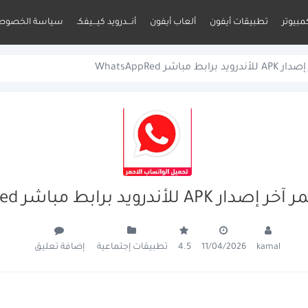
مبيوتر
تطبيقات أيفون
ألعاب أيفون
أنـــدرويد كيـــيفكـ
سياسة الخصوص
باشر WhatsAppRed
أندرويد برابط مباشر WhatsAppRed
تطبيقات إجتماعية
إضافة تعليق
4.5
11/04/2026
kamal