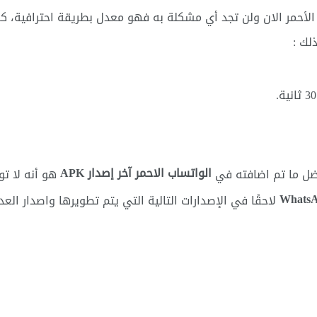
جود أي من المشكلات به، قم باختبار WhatsApp الأحمر الان ولن تجد أي مشكلة به فهو معدل بطر
لك :
الواتساب الاحمر آخر إصدار APK
هو أنه لا تو
لاحقًا في الإصدارات التالية التي يتم تطويرها واصدار العدي