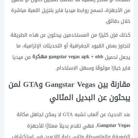
من الأجهزة، تسمح روابط ميديا فاير بتنزيل اللعبة مباشرة
خلال دقائق.
كذلك فإن كثيرًا من المستخدمين يبحثون عن هذه الطريقة
لتجاوز بعض القيود الجغرافية أو التحديثات الإلزامية، ما
gangstar vegas apk + obb مهكرة
يجعل تحميل
من ميديا
فاير خيارًا موثوقًا وسهل الاستخدام.
مقارنة بين Gangstar Vegas وGTA لمن
يبحثون عن البديل المثالي
عند الحديث عن ألعاب تشبه GTA لا يمكن تجاهل مكانة
Gangstar Vegas
، فهي تقدم بديلاً ممتازًا للأجهزة
الضعيفة والمتوسطة وتلبي رغبة اللاعبين في استكشاف