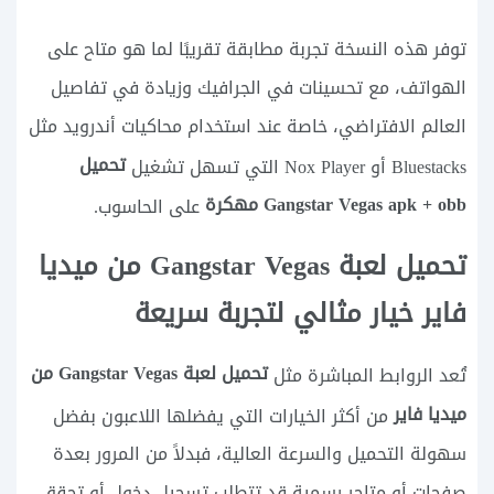
توفر هذه النسخة تجربة مطابقة تقريبًا لما هو متاح على
الهواتف، مع تحسينات في الجرافيك وزيادة في تفاصيل
العالم الافتراضي، خاصة عند استخدام محاكيات أندرويد مثل
تحميل
Bluestacks أو Nox Player التي تسهل تشغيل
Gangstar Vegas apk + obb مهكرة
على الحاسوب.
تحميل لعبة Gangstar Vegas من ميديا
فاير خيار مثالي لتجربة سريعة
تحميل لعبة Gangstar Vegas من
تُعد الروابط المباشرة مثل
ميديا فاير
من أكثر الخيارات التي يفضلها اللاعبون بفضل
سهولة التحميل والسرعة العالية، فبدلاً من المرور بعدة
صفحات أو متاجر رسمية قد تتطلب تسجيل دخول أو تحقق