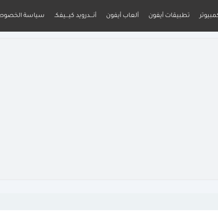
مبيوتر
تطبيقات أيفون
ألعاب أيفون
أنـــدرويد كيـــيفكـ
سياسة الخصوص