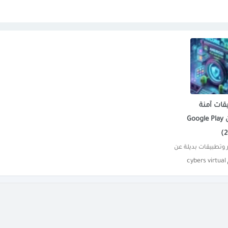
قات آمنة
للأندرويد بديلة عن Google Play
اكتشف أفضل متاجر وتطبيقات بديلة عن 
cybers virtual
Google Play توفر لك الأمان والخصوصية 
..