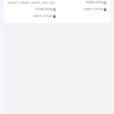
19/06/2026
القادمة وتريد توفير أموالك؟ لم يعد 
دليل شامل لأفضل تطبيقات الترجمة 
cybers virtual
12/06/2026
التوجه لمكاتب السياحة...
الفورية والترجمة بالكاميرا على نظام 
cybers virtual
الأندرويد. مقارنة دقيقة بين...