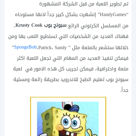
تم تطوير اللعبة من قبل الشركة المشهورة
“HandyGames” إنشهرت بشكل كبير جداً لانها مستوحاه
سبونج بوب Krusty Cook
من المسلسل الكرتوني الرائع
،
فهناك العديد من الشخصيات التي تستطيع اللعب بها ومن
SpongeBob
خلالها ستشعر بالمتعة مثل ”
،Patrick، Sandy”
فيمكن تنفيذ العديد من المهام التي تجعل اللعبة اكثر
متعة واحترافية، فيمكن تجريب كل هذه الامور في لعبة
سبونج بوب تعليم الطبخ للاندرويد بطريقة رائعة ومسلية
جداً.