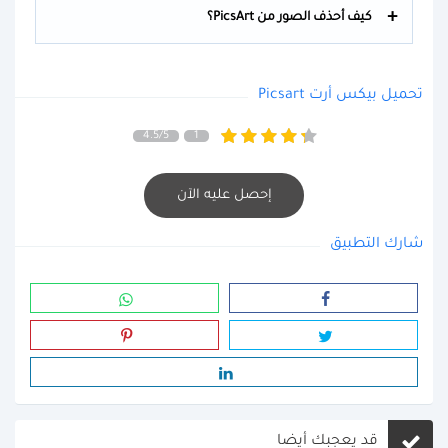
كيف أحذف الصور من PicsArt؟
تحميل بيكس أرت Picsart
4.5/5
1
إحصل عليه الآن
شارك التطبيق
قد يعجبك أيضا