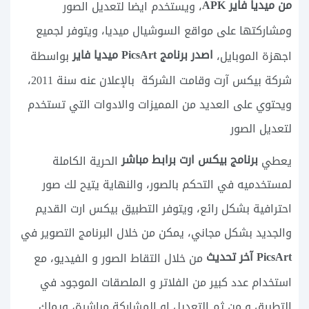
من ميديا فاير APK
، ويستخدم ايضا لتعديل الصور
ومشاركتها على مواقع السوشيال ميديا، ويتوفر لجميع
اصدر برنامج PicsArt ميديا فاير
اجهزة الموبايل،
بواسطة
شركة بيكس آرت وقامت الشركة بالإعلان عنه سنة 2011،
ويحتوي على العديد من المميزات والادوات التي تستخدم
لتعديل الصور
برنامج بيكس ارت برابط مباشر
يعطي
الحرية الكاملة
لمستخدميه في التحكم بالصور، والنهاية يتيح لك صور
احترافية بشكل رائع، ويتوفر التطبيق بيكس ارت القديم
والجديد بشكل مجاني، يمكن من خلال البرنامج التصوير في
PicsArt آخر تحديث
من خلال التقاط الصور و الفيديو، مع
استخدام عدد كبير من الفلاتر و الملصقات الموجود في
التطبيق و من ثم التعديل او المشاركة مباشرة، ويملك