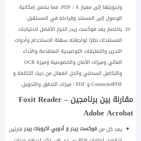
وتحويلها إلى معيار PDF / A، مما يضمن إمكانية
الوصول إلى المستند وقراءته في المستقبل.
باختصار يعد فوكست ريدر الخيار الأفضل لاحتياجات
المستندات نظرًا لواجهته سهلة الاستخدام وأدوات
التحرير والتعليقات التوضيحية المتقدمة والأداء
العالي وميزات الأمان والخصوصية وميزة OCR
والتكامل السحابي والحل الفعال من حيث التكلفة و
ConnectedPDF و PDF / ميزات التحقق والتحويل.
مقارنة بين برنامجين Foxit Reader –
Adobe Acrobat
فوكست ريدر و أدوبي اكروبات ريدر
يعد كل من
قارئين
شائعين لملفات PDF بي دي اف، لكن لديهم ميزات