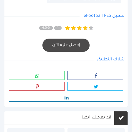
تحميل eFootball PES
4.5/5
1
إحصل عليه الآن
شارك التطبيق
قد يعجبك أيضا