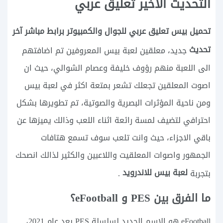
التحديث الاخير تعليق عربي
تحميل بيس تعليق عربي للجوال والكمبيوتر برابط مباشر آخر
تحديث
جديد، معلقين لعبة بيس المعروفين تم اضافتهم
الى اللعبة منهم رؤوف خليفة وعصام الشوالي، حيث ان
اصوت المعلقين تجعلك تشعر بمتعة اكثر في لعبة بيس
ومن ناحية المؤثرات البصرية والصوتية، تم تطويرها بشكل
احترافي لتضيف لمسة رائعة اثناء اللعب وذالك يميزها عن
باقي الاجزاء، حيث وانت تلعب سوف تسمع هتافات
الجمهور واصوات المعلقيت واللاعبين والكثير لذالك انصحك
لعبة بيس للاندرويد
بتجربة
.
ما الفرق بين PES و eFootball؟
eFootball هو الاسم الجديد لسلسلة PES بعد عام 2021،