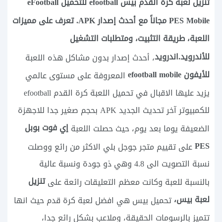
تنزيل لعبة كرة القدم بيس efootball للتحميل eFootball
PES Mobile مجاناً مع أحدث إصدار APK. تعرف على مميزات
اللعبة، طريقة التثبيت، ومتطلبات التشغيل
للأندرويد.اندرويد
، أحدث إصدار بدون مشاكل هذه اللعبة
للأيفون efootball mobile
المعروفة على مستوى عالمي
يزيد عليها الاقبال في تحميل اللعبة كرة القدم efootball
للكمبيوتر آخر تحديث الجديد APK بحجم صغير جدا للاجهزة
إي فوت بوبل
الضعيفة يوما بعد يوم، حيث حصلت اللعبة
PES
على تقييم متجر جوجل بلي الاكثر من رائع ووصلت
نسبة التصويت الى 4.8 وهي ذو جودة ونسبة عالية
تنزيل
بالنسبة للعبة وكانت معظم التعليقات رائعة على
لعبة بيس،
تحميل بيس هي افضل لعبة كرة قدم حيث انها
تتميز بالرسومات الحقيقة، وملاعب بشكل رائع جدا،