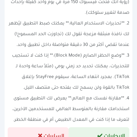
(رؤية أنك فتحت فيسبوك 150 مرة في يوم واحد كفيلة بإحداث
صدمة لتغيير سلوكك).
2. **تحذيرات الاستخدام العالية:** يمكنك ضبط التطبيق ليُظهر
لك نافذة منبثقة مزعجة تقول لك (تجاوزت الحد المسموح!)
عندما تقضي أكثر من 30 دقيقة متواصلة داخل تطبيق واحد.
3. **وضع الحظر الصارم (Block Mode):** إذا كنت لا تستجيب
للتحذيرات، يمكنك تحديد حد زمني يومي (مثلاً ساعة واحدة لـ
TikTok). بمجرد انتهاء الساعة، سيقوم StayFree بإغلاق
TikTok بالقوة ولن يسمح لك بفتحه حتى منتصف الليل.
4. **مقارنة نفسك مع العالم:** يعرض لك التطبيق مستوى
استخدامك مقارنة بالمتوسط العالمي للمستخدمين الآخرين،
لتعرف ما إذا كنت في المعدل الطبيعي أم في منطقة الخطر.
الإيجابيات ✔️
السلبيات ❌