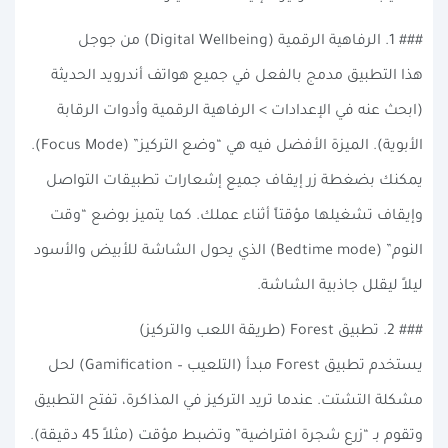
### 1. الرفاهية الرقمية (Digital Wellbeing) من جوجل
هذا التطبيق مدمج بالفعل في جميع هواتف أندرويد الحديثة
(ابحث عنه في الإعدادات > الرفاهية الرقمية وأدوات الرقابة
الأبوية). الميزة الأفضل فيه هي “وضع التركيز” (Focus Mode).
يمكنك بضغطة زر إيقاف جميع إشعارات تطبيقات التواصل
وإيقاف تشغيلها مؤقتاً أثناء عملك. كما يتميز بوضع “وقت
النوم” (Bedtime mode) الذي يحول الشاشة للأبيض والأسود
ليلاً ليقلل جاذبية الشاشة.
### 2. تطبيق Forest (طريقة اللعب والتركيز)
يستخدم تطبيق Forest مبدأ (التلعيب – Gamification) لحل
مشكلة التشتت. عندما تريد التركيز في المذاكرة، تفتح التطبيق
وتقوم بـ “زرع شجرة افتراضية” وتضبط مؤقت (مثلاً 45 دقيقة).