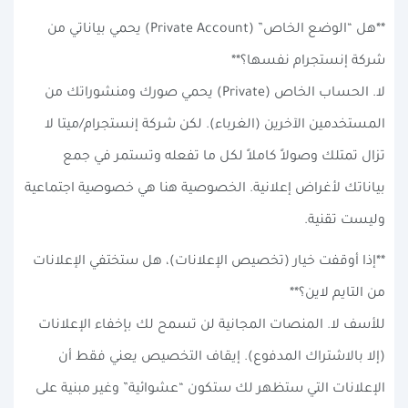
**هل “الوضع الخاص” (Private Account) يحمي بياناتي من
شركة إنستجرام نفسها؟**
لا. الحساب الخاص (Private) يحمي صورك ومنشوراتك من
المستخدمين الآخرين (الغرباء). لكن شركة إنستجرام/ميتا لا
تزال تمتلك وصولاً كاملاً لكل ما تفعله وتستمر في جمع
بياناتك لأغراض إعلانية. الخصوصية هنا هي خصوصية اجتماعية
وليست تقنية.
**إذا أوقفت خيار (تخصيص الإعلانات)، هل ستختفي الإعلانات
من التايم لاين؟**
للأسف لا. المنصات المجانية لن تسمح لك بإخفاء الإعلانات
(إلا بالاشتراك المدفوع). إيقاف التخصيص يعني فقط أن
الإعلانات التي ستظهر لك ستكون “عشوائية” وغير مبنية على