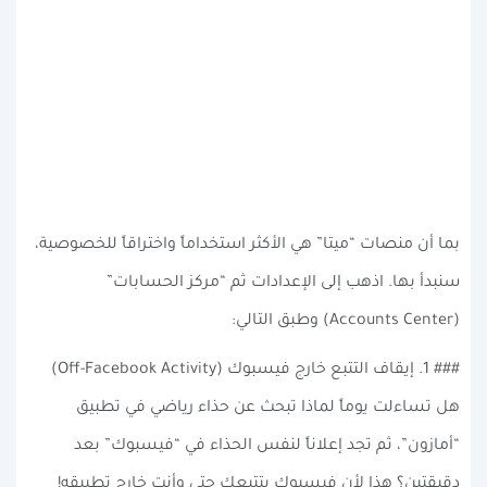
بما أن منصات “ميتا” هي الأكثر استخداماً واختراقاً للخصوصية،
سنبدأ بها. اذهب إلى الإعدادات ثم “مركز الحسابات”
(Accounts Center) وطبق التالي:
### 1. إيقاف التتبع خارج فيسبوك (Off-Facebook Activity)
هل تساءلت يوماً لماذا تبحث عن حذاء رياضي في تطبيق
“أمازون”، ثم تجد إعلاناً لنفس الحذاء في “فيسبوك” بعد
دقيقتين؟ هذا لأن فيسبوك يتتبعك حتى وأنت خارج تطبيقه!