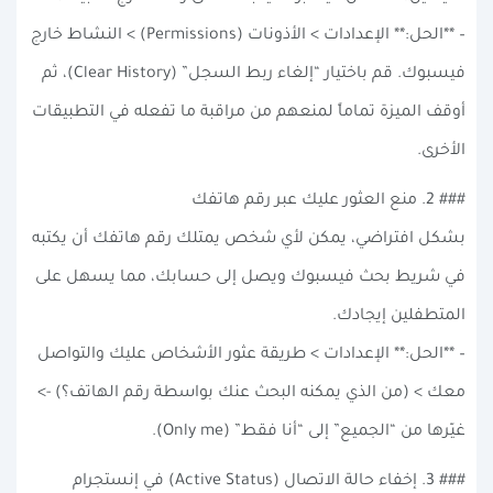
– **الحل:** الإعدادات > الأذونات (Permissions) > النشاط خارج
فيسبوك. قم باختيار “إلغاء ربط السجل” (Clear History)، ثم
أوقف الميزة تماماً لمنعهم من مراقبة ما تفعله في التطبيقات
الأخرى.
### 2. منع العثور عليك عبر رقم هاتفك
بشكل افتراضي، يمكن لأي شخص يمتلك رقم هاتفك أن يكتبه
في شريط بحث فيسبوك ويصل إلى حسابك، مما يسهل على
المتطفلين إيجادك.
– **الحل:** الإعدادات > طريقة عثور الأشخاص عليك والتواصل
معك > (من الذي يمكنه البحث عنك بواسطة رقم الهاتف؟) ->
غيّرها من “الجميع” إلى “أنا فقط” (Only me).
### 3. إخفاء حالة الاتصال (Active Status) في إنستجرام