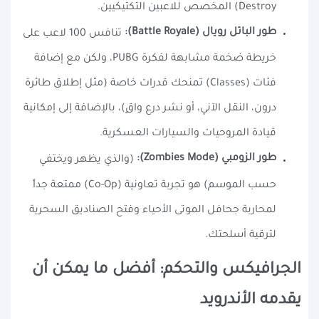
Destroy) المخصص للاعبين التكتيكيين.
طور الباتل رويال (Battle Royale):
تنافس 100 لاعب على
خريطة ضخمة مشابهة لفكرة PUBG، ولكن مع إضافة
فئات (Classes) تمنحك قدرات خاصة (مثل إطلاق طائرة
درون، النقل الآني، أو نشر درع واقٍ)، بالإضافة إلى إمكانية
قيادة المروحيات والسيارات العسكرية.
طور الزومبي (Zombies Mode):
(والذي يظهر ويختفي
حسب الموسم) هو تجربة تعاونية (Co-Op) ممتعة جداً
لمحاربة جحافل الموتى الأحياء وفتح الصناديق السحرية
لترقية أسلحتك.
الجرافيكس والتحكم: أفضل ما يمكن أن
يقدمه الأندرويد