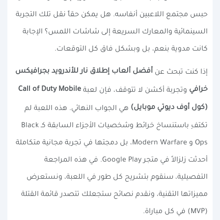
حبس مجتمع اللاعبين أنفاسه. هل يمكن حقاً نقل تلك التجربة
السينمائية والمعارك السريعة إلى شاشات اللمس؟ الإجابة
كانت مدوية بنعم، بل وبشكل فاق كل التوقعات.
أفضل ألعاب إطلاق نار للأندرويد بجرافيكس
إذا كنت تبحث عن
خرافي
Call of Duty Mobile
وتجربة أكشن لا تتوقف، فإن لعبة
(كول أوف ديوتي موبايل)
هي الجواب النهائي. هذه اللعبة لم
تكتفِ باستنساخ خرائط وشخصيات الأجزاء السابقة كـ Black
Ops و Modern Warfare، بل دمجتها في تجربة مجانية متكاملة
أحدثت زلزالاً في متجر Google Play. في هذه المراجعة
التفصيلية، سنقوم بتشريح كل طور في اللعبة، ونستعرض
مميزاتها التقنية، ونقدم نصائح ستجعلك تتصدر قائمة القتلة
(MVP) في كل مباراة.