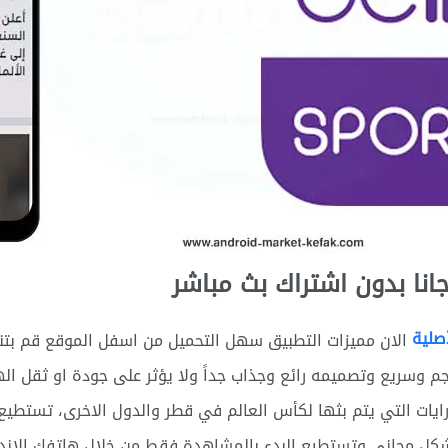
نا بدون اشتراك بث مباشر
صلية
الان مميزات التطبيق سهل التحميل من اسفل الموقع قم بتنز
 وسريع وتصميمه رائع وجذاب جداً ولا يؤثر على جودة او ثقل الها
يات التي يتم بثها لكأس العالم في قطر والدول الاخرى، تستطيع ا
ر بشكل مجاني وتستطيع البدء بالمشاهدة فقط من خلال هاتفك الاندر