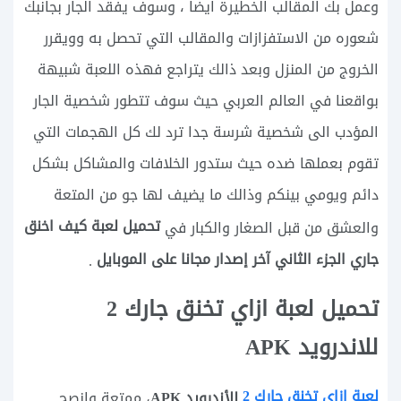
وعمل بك المقالب الخطيرة ايضا ، وسوف يفقد الجار بجانبك
شعوره من الاستفزازات والمقالب التي تحصل به وويقرر
الخروج من المنزل وبعد ذالك يتراجع فهذه اللعبة شبيهة
بواقعنا في العالم العربي حيث سوف تتطور شخصية الجار
المؤدب الى شخصية شرسة جدا ترد لك كل الهجمات التي
تقوم بعملها ضده حيث ستدور الخلافات والمشاكل بشكل
دائم ويومي بينكم وذالك ما يضيف لها جو من المتعة
تحميل لعبة كيف اخنق
والعشق من قبل الصغار والكبار في
جاري الجزء الثاني آخر إصدار مجانا على الموبايل
.
تحميل لعبة ازاي تخنق جارك 2
للاندرويد APK
لعبة ازاي تخنق جارك 2
للأندرويد APK
، ممتعة وانصح