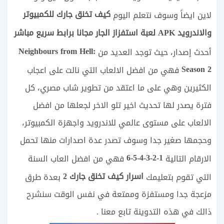
كيف تخنق جارك للكمبيوتر
لاين ايضاً وسوف نتعلم اليوم
والاندرويد APK لعبة استفزاز الجار مجانا برابط سريع مباشر
Neighbours from Hell:
أحدث إصدار، حيث توجد العديد من
Season 2
فهي من افضل الالعاب التي نالت على اعجاب
الكثيرين وهي على ما اعتقد من تطوير شاب مصري، كل
فترة يصدر لها تحديث اخير تلو الاخر لجعلها من افضل
الالعاب على مستوى عالمي للاندرويد واجهزة الكمبيوتر،
وحجمها صغير جدا وسوف تصدر عدة اصدارات منها تحمل
1-2-3-4-5-6
الارقام التالية
فهي من افضل العاب السنة
اسرار كيف تخنق جارك 2
التي تقوم بتعليمك
بعدة طرق
مزعجة جدا ومستفزة وممتعة في نفس الوقت سنشرح
ذالك في هذه التدوينة تابع معنا .