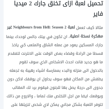
تحميل لعبة ازاى تخنق جارك 2 ميديا
فاير
لعبة Neighbours from Hell: Season 2 غير
مثالا كيف تعمل
مهكرة نسخة اصلية
، ان تكون في بيتك جالس لوحدك بينما
جارك المسكين يعود من عمله الشاق والمتعب كي ياخذ
قسطا من الراحة وقضاء بعض الوقت على الانترنت لتفقدم
ما هو جديد فانت احدث الاشخاص الذي سوف تقوم
بالدخول الى منزله والبدء بممارسة اشياء رهيبة به تجعله
يطفش من المكان فهو سوف يحاول ان يوقفك لاكن دون
جدوى الى درجة يصل بها للجنون فيقوم برد لك المقالب
ويوقعك ايضا من اجل التخلص منك تماما ، والاروع من ذالك
تتوفر اللعبة بشكل مجاني يمكن لاي شخص تنزيلها على