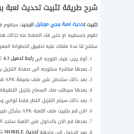
شرح طريقة تثبيت تحديث لعبة ب
حديث لعبة ببجي موبايل
تثبيت ت
الجديد
تقوم بتسطيبه او حتى فك الضغط عنه لذالك هذا ش
ستنتج لنا عدة ملفات عليه تطبيق الخطواط المعر
رابط تحميل 4.3 PUBG MOBILE
أولا يجب عليك التوجه الى
بعدها مباشرة ستتوجه الى صفحة التنزيل يج
بعد ذالك ستحصل على ملف بصيغة APK قم بالحفظ الان من خلال الهاتف.
بعدها سيطلب منك السماح بتنزيل التطبيقات
بعد ذالك سيتم التنزيل انتظر فقط ثواني وذ
الان قم بتثبيت ملف اللعبة APK بشكل طبيعي مثل اي تطبيق.
بعدها قم الان بالدخول على اللعبة ستجد ال
تحديث PUBG MOBILE
بعد الدخول الى واجهة