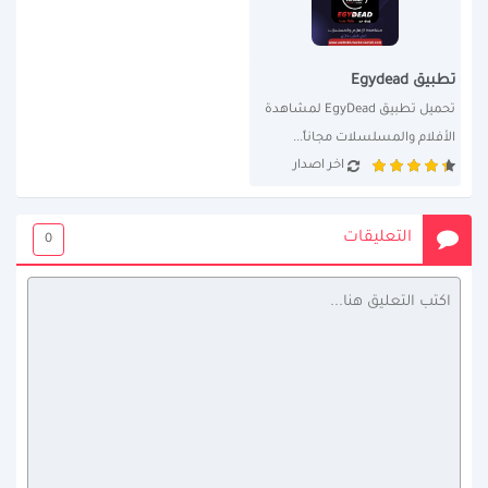
تطبيق Egydead
تحميل تطبيق EgyDead لمشاهدة 
الأفلام والمسلسلات مجاناً...
اخر اصدار
التعليقات
0