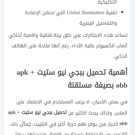
التكتيكية
تقنية Global Illumination التي تحسّن الإضاءة
والتفاصيل البصرية
تساعد هذه الابتكارات على خلق بيئة قتالية واقعية تُحاكي
ألعاب الكمبيوتر عالية الأداء، رغم أنها متاحة على الهاتف
الذكي.
أهمية تحميل ببجي نيو ستيت apk +
obb بصيغة مستقلة
في بعض الأحيان، لا يرغب المستخدم في الاعتماد على
تحميل ببجي نيو ستيت apk +
المتجر، ولذلك يبحث الكثير عن
obb
كخيار مرن يوفر لهم حرية أكبر في التثبيت، يُمكّن ذلك
اللاعبين من الاحتفاظ بنسخة من اللعبة، وتحديثها يدويًا