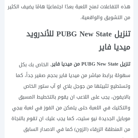
هذه التفاعلات تمنح اللعبة بعدًا اجتماعيًا هامًا يضيف الكثير
من التشويق والواقعية.
تنزيل PUBG New State للأندرويد
ميديا فاير
تنزيل PUBG New State من ميديا فاير
، الخاص بك بكل
سهولة برابط مباشر من ميديا فاير بحجم صغير جداً، كما
وتستطيع تثبيتها من جوجل بلاي او آب ستور الخاص
بالايفون، يجب على اللاعب ان يقوم بالتخطيط المسبق
والتكتيك في اللعبة حتى يتمكن من الفوز في لعبة ببجي
موبايل الجديدة نيو ستيت، كما يجب عليك ان تقوم بالنجاة
من المنطقة الزرقاء (الزون) كما في الاصدار السابق