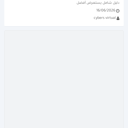
دليل شامل يستعرض أفضل 
16/06/2026
تطبيقات iPhone للإنتاجية وتنظيم 
cybers virtual
اليوم. تعرف على كيفية تحويل 
هاتفك...