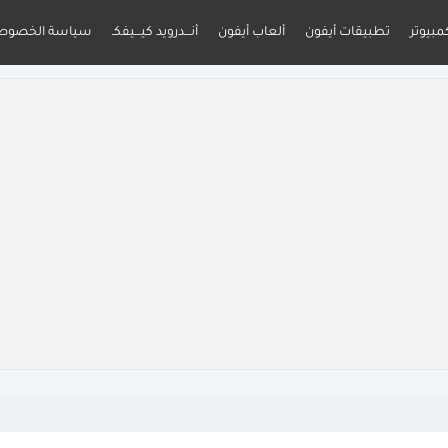
مبيوتر
تطبيقات أيفون
ألعاب أيفون
أنـــدرويد كيـــيفكـ
سياسة الخصوص