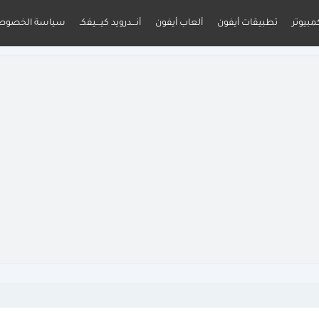
مبيوتر
تطبيقات أيفون
ألعاب أيفون
أنـــدرويد كيـــيفكـ
سياسة الخصوص