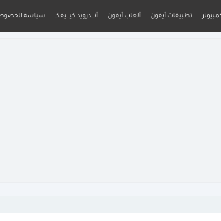
مبيوتر
تطبيقات أيفون
ألعاب أيفون
أنـــدرويد كيـــيفكـ
سياسة الخصوص