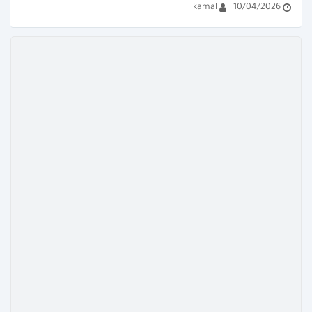
kamal
10/04/2026
من المستخدمين يبحثون عن صور 
وخلفيات عالية الدقة...