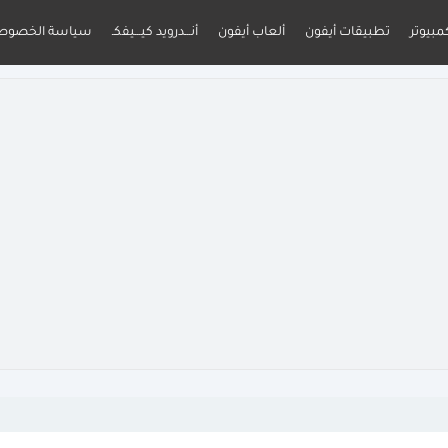
مبيوتر
تطبيقات أيفون
ألعاب أيفون
أنـــدرويد كيـــيفكـ
سياسة الخصوص