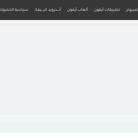
مبيوتر
تطبيقات أيفون
ألعاب أيفون
أنـــدرويد كيـــيفكـ
سياسة الخصوص