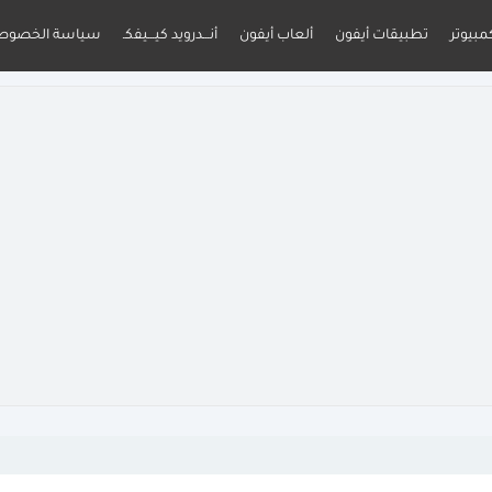
مبيوتر
تطبيقات أيفون
ألعاب أيفون
أنـــدرويد كيـــيفكـ
سياسة الخصوص