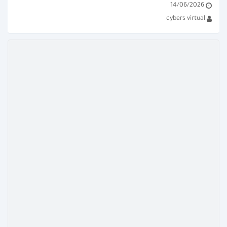
14/06/2026
برامج تحديث التعريفات من الشركات 
cybers virtual
المصنعة كإنتل وإنفيديا. طرق...