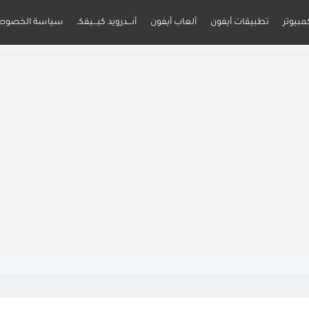
مبيوتر
تطبيقات أيفون
ألعاب أيفون
أنـــدرويد كيـــيفكـ
سياسة الخصوص