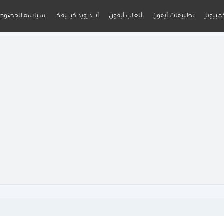
مبيوتر
تطبيقات أيفون
ألعاب أيفون
أنـــدرويد كيـــيفكـ
سياسة الخصوص