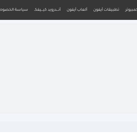
مبيوتر
تطبيقات أيفون
ألعاب أيفون
أنـــدرويد كيـــيفكـ
سياسة الخصوص