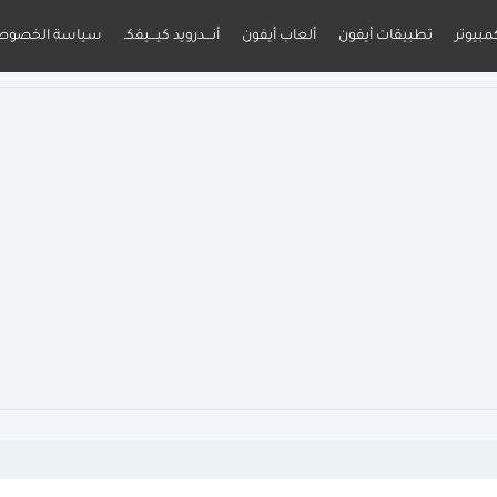
مبيوتر
تطبيقات أيفون
ألعاب أيفون
أنـــدرويد كيـــيفكـ
سياسة الخصوص