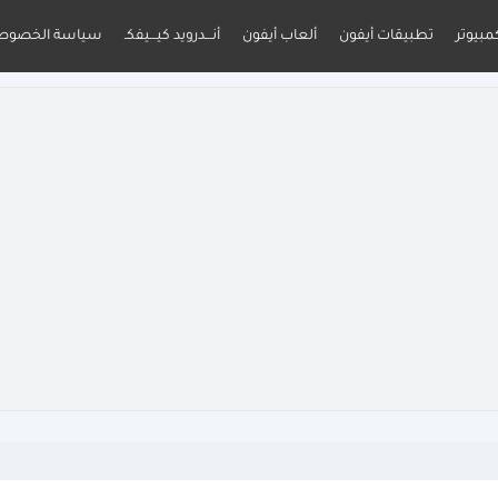
مبيوتر
تطبيقات أيفون
ألعاب أيفون
أنـــدرويد كيـــيفكـ
سياسة الخصوص