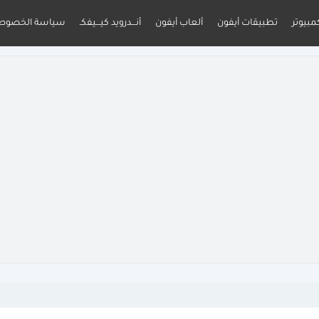
مبيوتر
تطبيقات أيفون
ألعاب أيفون
أنـــدرويد كيـــيفكـ
سياسة الخصوص