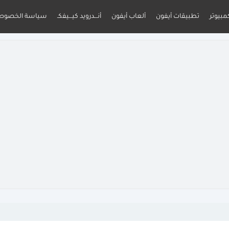
مبيوتر
تطبيقات أيفون
ألعاب أيفون
أنـــدرويد كيـــيفكـ
سياسة الخصوص