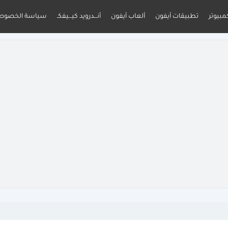
مبيوتر
تطبيقات أيفون
ألعاب أيفون
أنـــدرويد كيـــيفكـ
سياسة الخصوص