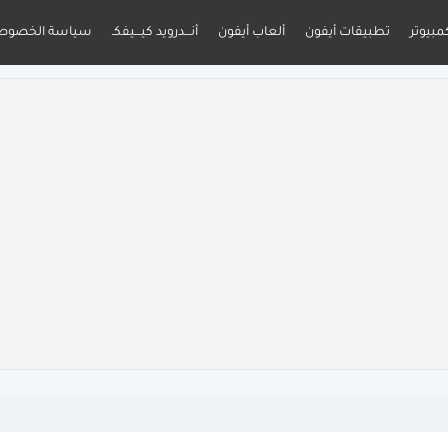
مبيوتر
تطبيقات أيفون
ألعاب أيفون
أنـــدرويد كيـــيفكـ
سياسة الخصوص