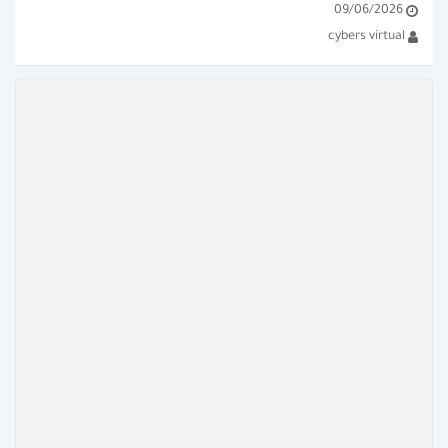
09/06/2026
للكمبيوتر مجانية؟ قائمة بأقوى 
cybers virtual
المحررات مثل DaVinci Resolve...