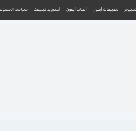
مبيوتر
تطبيقات أيفون
ألعاب أيفون
أنـــدرويد كيـــيفكـ
سياسة الخصوص